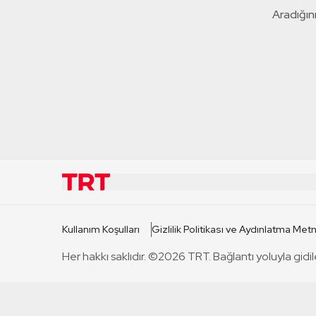
Aradığını
KURUMSAL
KANAL
Kullanım Koşulları
Gizlilik Politikası ve Aydınlatma Metn
TRT Hakkında
TRT 1
Her hakkı saklıdır. ©2026 TRT. Bağlantı yoluyla gidil
Mevzuat
TRT 2
Basın Açıklamaları
TRT Belge
Bize Ulaşın
TRT Habe