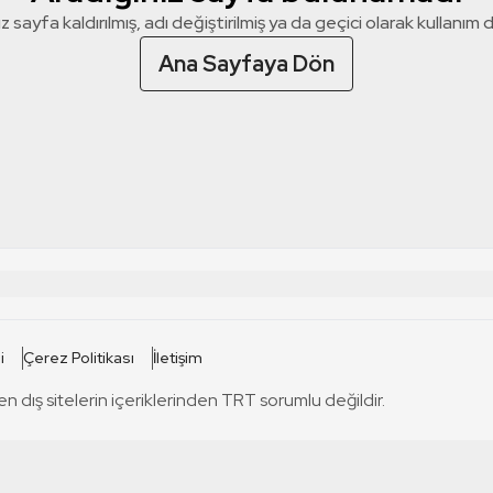
z sayfa kaldırılmış, adı değiştirilmiş ya da geçici olarak kullanım dış
Ana Sayfaya Dön
 SİTELERİ
SİTELER
i
Çerez Politikası
İletişim
TRT Kürdi
tabii
T
en dış sitelerin içeriklerinden TRT sorumlu değildir.
TRT World
TRT Dinle
T
sel
TRT Arabi
Engelsiz TRT
T
r
TRT Eba İlkokul
TRT 12 Punto
T