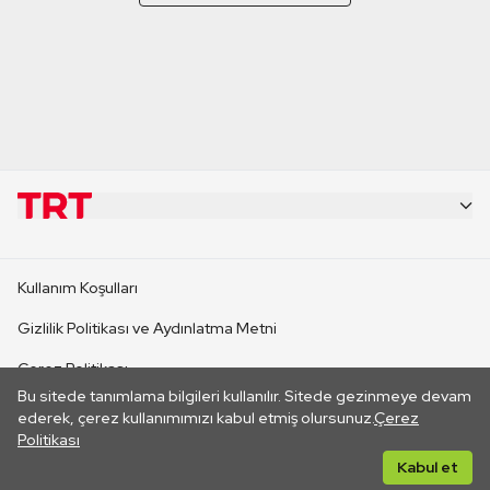
KURUMSAL
Kullanım Koşulları
KANAL SİTELERİ
Gizlilik Politikası ve Aydınlatma Metni
Çerez Politikası
SİTELER
Bu sitede tanımlama bilgileri kullanılır. Sitede gezinmeye devam
İletişim
ederek, çerez kullanımımızı kabul etmiş olursunuz.
Çerez
Politikası
CANLI YAYINLAR
Her hakkı saklıdır. ©2026 TRT. Bağlantı yoluyla gidilen dış
Kabul et
sitelerin içeriklerinden TRT sorumlu değildir.