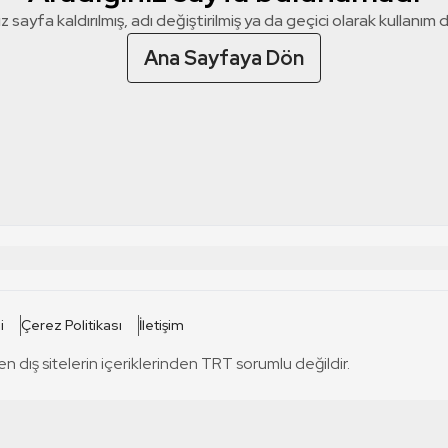
z sayfa kaldırılmış, adı değiştirilmiş ya da geçici olarak kullanım dış
Ana Sayfaya Dön
 SİTELERİ
SİTELER
i
Çerez Politikası
İletişim
TRT Kürdi
tabii
T
en dış sitelerin içeriklerinden TRT sorumlu değildir.
TRT World
TRT Dinle
T
sel
TRT Arabi
Engelsiz TRT
T
r
TRT Eba İlkokul
TRT 12 Punto
T