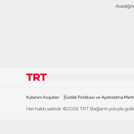
Aradığını
KURUMSAL
KANAL
Kullanım Koşulları
Gizlilik Politikası ve Aydınlatma Metn
TRT Hakkında
TRT 1
Her hakkı saklıdır. ©2026 TRT. Bağlantı yoluyla gidil
Mevzuat
TRT 2
Basın Açıklamaları
TRT Belge
Bize Ulaşın
TRT Habe