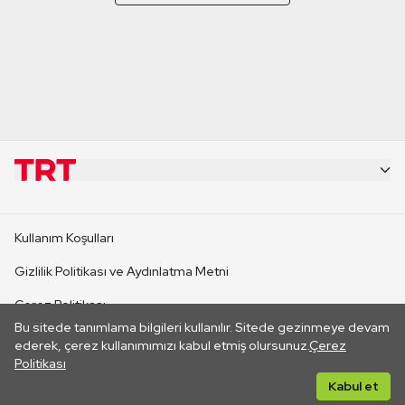
KURUMSAL
Kullanım Koşulları
KANAL SİTELERİ
Gizlilik Politikası ve Aydınlatma Metni
Çerez Politikası
SİTELER
Bu sitede tanımlama bilgileri kullanılır. Sitede gezinmeye devam
İletişim
ederek, çerez kullanımımızı kabul etmiş olursunuz.
Çerez
Politikası
CANLI YAYINLAR
Her hakkı saklıdır. ©2026 TRT. Bağlantı yoluyla gidilen dış
Kabul et
sitelerin içeriklerinden TRT sorumlu değildir.