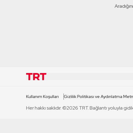
Aradığını
KURUMSAL
KANAL
Kullanım Koşulları
Gizlilik Politikası ve Aydınlatma Metn
TRT Hakkında
TRT 1
Her hakkı saklıdır. ©2026 TRT. Bağlantı yoluyla gidil
Mevzuat
TRT 2
Basın Açıklamaları
TRT Belge
Bize Ulaşın
TRT Habe