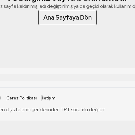
z sayfa kaldırılmış, adı değiştirilmiş ya da geçici olarak kullanım dış
Ana Sayfaya Dön
 SİTELERİ
SİTELER
i
Çerez Politikası
İletişim
TRT Kürdi
tabii
T
en dış sitelerin içeriklerinden TRT sorumlu değildir.
TRT World
TRT Dinle
T
sel
TRT Arabi
Engelsiz TRT
T
r
TRT Eba İlkokul
TRT 12 Punto
T