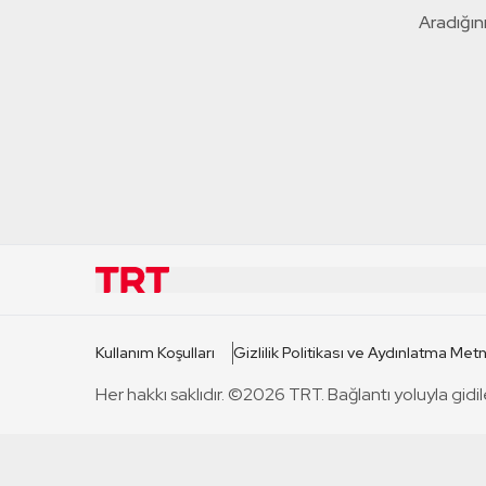
Aradığını
KURUMSAL
KANAL
Kullanım Koşulları
Gizlilik Politikası ve Aydınlatma Metn
TRT Hakkında
TRT 1
Her hakkı saklıdır. ©2026 TRT. Bağlantı yoluyla gidil
Mevzuat
TRT 2
Basın Açıklamaları
TRT Belge
Bize Ulaşın
TRT Habe