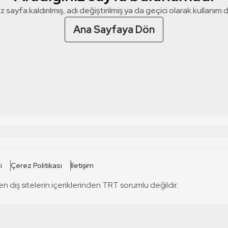
z sayfa kaldırılmış, adı değiştirilmiş ya da geçici olarak kullanım dış
Ana Sayfaya Dön
 SİTELERİ
SİTELER
i
Çerez Politikası
İletişim
TRT Kürdi
tabii
T
en dış sitelerin içeriklerinden TRT sorumlu değildir.
TRT World
TRT Dinle
T
sel
TRT Arabi
Engelsiz TRT
T
r
TRT Eba İlkokul
TRT 12 Punto
T