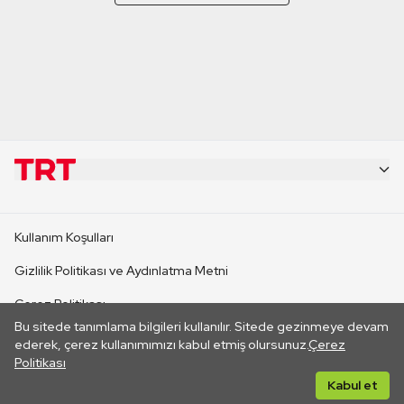
KURUMSAL
Kullanım Koşulları
KANAL SİTELERİ
Gizlilik Politikası ve Aydınlatma Metni
Çerez Politikası
SİTELER
Bu sitede tanımlama bilgileri kullanılır. Sitede gezinmeye devam
İletişim
ederek, çerez kullanımımızı kabul etmiş olursunuz.
Çerez
Politikası
CANLI YAYINLAR
Her hakkı saklıdır. ©2026 TRT. Bağlantı yoluyla gidilen dış
Kabul et
sitelerin içeriklerinden TRT sorumlu değildir.