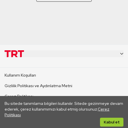
KURUMSAL
Kullanım Koşulları
KANAL SİTELERİ
Gizlilik Politikası ve Aydınlatma Metni
Çerez Politikası
SİTELER
Bu sitede tanımlama bilgileri kullanılır. Sitede gezinmeye devam
İletişim
ederek, çerez kullanımımızı kabul etmiş olursunuz.
Çerez
Politikası
CANLI YAYINLAR
Her hakkı saklıdır. ©2026 TRT. Bağlantı yoluyla gidilen dış
Kabul et
sitelerin içeriklerinden TRT sorumlu değildir.