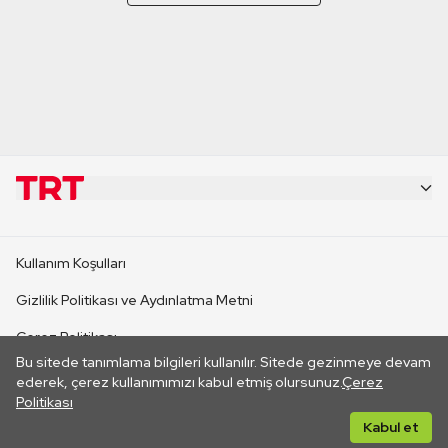
KURUMSAL
Kullanım Koşulları
KANAL SİTELERİ
Gizlilik Politikası ve Aydınlatma Metni
Çerez Politikası
SİTELER
Bu sitede tanımlama bilgileri kullanılır. Sitede gezinmeye devam
İletişim
ederek, çerez kullanımımızı kabul etmiş olursunuz.
Çerez
Politikası
CANLI YAYINLAR
Her hakkı saklıdır. ©2026 TRT. Bağlantı yoluyla gidilen dış
Kabul et
sitelerin içeriklerinden TRT sorumlu değildir.