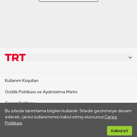
KURUMSAL
Kullanım Koşulları
KANAL SİTELERİ
Gizlilik Politikası ve Aydınlatma Metni
Çerez Politikası
SİTELER
Bu sitede tanımlama bilgileri kullanılır. Sitede gezinmeye devam
İletişim
ederek, çerez kullanımımızı kabul etmiş olursunuz.
Çerez
Politikası
CANLI YAYINLAR
Her hakkı saklıdır. ©2026 TRT. Bağlantı yoluyla gidilen dış
Kabul et
sitelerin içeriklerinden TRT sorumlu değildir.