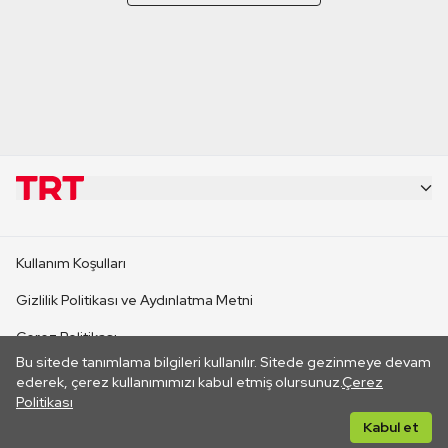
KURUMSAL
Kullanım Koşulları
KANAL SİTELERİ
Gizlilik Politikası ve Aydınlatma Metni
Çerez Politikası
SİTELER
Bu sitede tanımlama bilgileri kullanılır. Sitede gezinmeye devam
İletişim
ederek, çerez kullanımımızı kabul etmiş olursunuz.
Çerez
Politikası
CANLI YAYINLAR
Her hakkı saklıdır. ©2026 TRT. Bağlantı yoluyla gidilen dış
Kabul et
sitelerin içeriklerinden TRT sorumlu değildir.