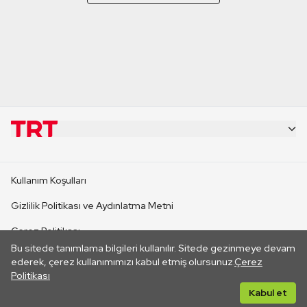
KURUMSAL
Kullanım Koşulları
KANAL SİTELERİ
Gizlilik Politikası ve Aydınlatma Metni
Çerez Politikası
SİTELER
Bu sitede tanımlama bilgileri kullanılır. Sitede gezinmeye devam
İletişim
ederek, çerez kullanımımızı kabul etmiş olursunuz.
Çerez
Politikası
CANLI YAYINLAR
Her hakkı saklıdır. ©2026 TRT. Bağlantı yoluyla gidilen dış
Kabul et
sitelerin içeriklerinden TRT sorumlu değildir.