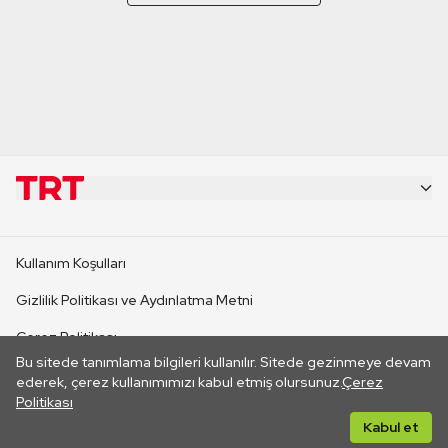
KURUMSAL
Kullanım Koşulları
KANAL SİTELERİ
Gizlilik Politikası ve Aydınlatma Metni
Çerez Politikası
SİTELER
Bu sitede tanımlama bilgileri kullanılır. Sitede gezinmeye devam
İletişim
ederek, çerez kullanımımızı kabul etmiş olursunuz.
Çerez
Politikası
CANLI YAYINLAR
Her hakkı saklıdır. ©2026 TRT. Bağlantı yoluyla gidilen dış
Kabul et
sitelerin içeriklerinden TRT sorumlu değildir.