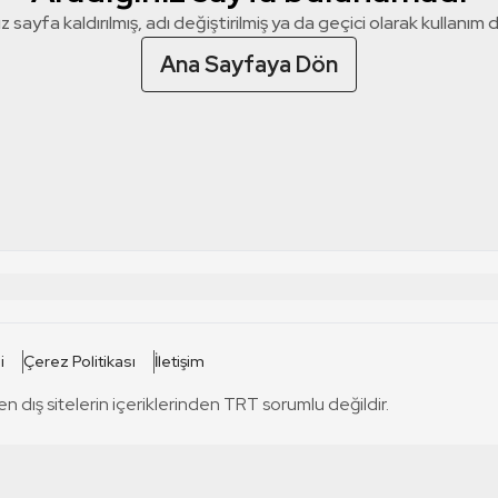
z sayfa kaldırılmış, adı değiştirilmiş ya da geçici olarak kullanım dış
Ana Sayfaya Dön
 SİTELERİ
SİTELER
i
Çerez Politikası
İletişim
TRT Kürdi
tabii
T
en dış sitelerin içeriklerinden TRT sorumlu değildir.
TRT World
TRT Dinle
T
sel
TRT Arabi
Engelsiz TRT
T
r
TRT Eba İlkokul
TRT 12 Punto
T