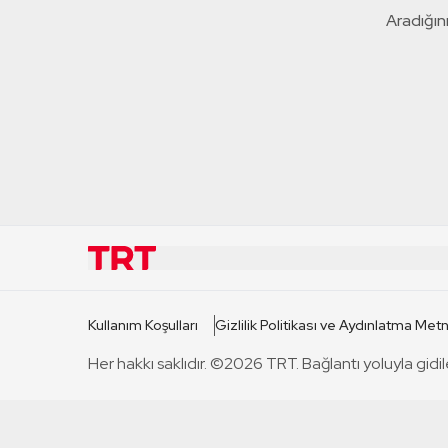
Aradığını
KURUMSAL
KANAL
Kullanım Koşulları
Gizlilik Politikası ve Aydınlatma Metn
TRT Hakkında
TRT 1
Her hakkı saklıdır. ©2026 TRT. Bağlantı yoluyla gidil
Mevzuat
TRT 2
Basın Açıklamaları
TRT Belge
Bize Ulaşın
TRT Habe