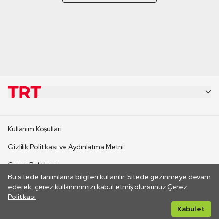
KURUMSAL
Kullanım Koşulları
KANAL SİTELERİ
Gizlilik Politikası ve Aydınlatma Metni
Çerez Politikası
SİTELER
Bu sitede tanımlama bilgileri kullanılır. Sitede gezinmeye devam
İletişim
ederek, çerez kullanımımızı kabul etmiş olursunuz.
Çerez
Politikası
CANLI YAYINLAR
Her hakkı saklıdır. ©2026 TRT. Bağlantı yoluyla gidilen dış
Kabul et
sitelerin içeriklerinden TRT sorumlu değildir.