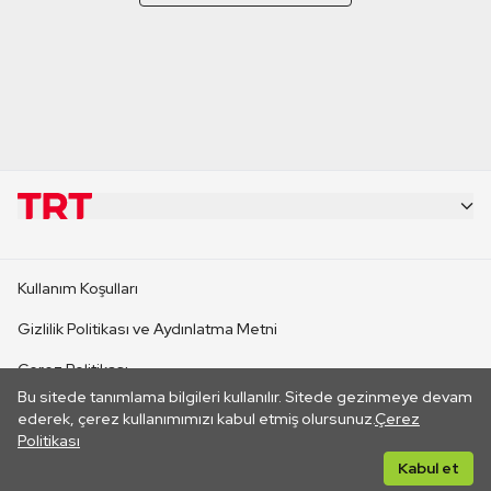
KURUMSAL
Kullanım Koşulları
KANAL SİTELERİ
Gizlilik Politikası ve Aydınlatma Metni
Çerez Politikası
SİTELER
Bu sitede tanımlama bilgileri kullanılır. Sitede gezinmeye devam
İletişim
ederek, çerez kullanımımızı kabul etmiş olursunuz.
Çerez
Politikası
CANLI YAYINLAR
Her hakkı saklıdır. ©2026 TRT. Bağlantı yoluyla gidilen dış
Kabul et
sitelerin içeriklerinden TRT sorumlu değildir.