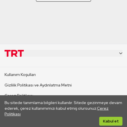
KURUMSAL
Kullanım Koşulları
KANAL SİTELERİ
Gizlilik Politikası ve Aydınlatma Metni
Çerez Politikası
SİTELER
Bu sitede tanımlama bilgileri kullanılır. Sitede gezinmeye devam
İletişim
ederek, çerez kullanımımızı kabul etmiş olursunuz.
Çerez
Politikası
CANLI YAYINLAR
Her hakkı saklıdır. ©2026 TRT. Bağlantı yoluyla gidilen dış
Kabul et
sitelerin içeriklerinden TRT sorumlu değildir.