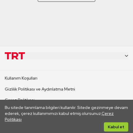
KURUMSAL
Kullanım Koşulları
KANAL SİTELERİ
Gizlilik Politikası ve Aydınlatma Metni
Çerez Politikası
SİTELER
Bu sitede tanımlama bilgileri kullanılır. Sitede gezinmeye devam
İletişim
ederek, çerez kullanımımızı kabul etmiş olursunuz.
Çerez
Politikası
CANLI YAYINLAR
Her hakkı saklıdır. ©2026 TRT. Bağlantı yoluyla gidilen dış
Kabul et
sitelerin içeriklerinden TRT sorumlu değildir.