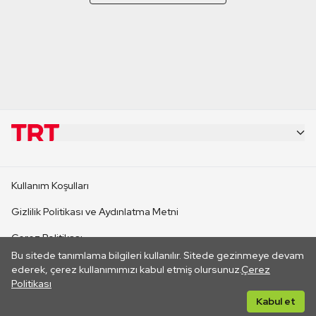
KURUMSAL
Kullanım Koşulları
KANAL SİTELERİ
Gizlilik Politikası ve Aydınlatma Metni
Çerez Politikası
SİTELER
Bu sitede tanımlama bilgileri kullanılır. Sitede gezinmeye devam
İletişim
ederek, çerez kullanımımızı kabul etmiş olursunuz.
Çerez
Politikası
CANLI YAYINLAR
Her hakkı saklıdır. ©2026 TRT. Bağlantı yoluyla gidilen dış
Kabul et
sitelerin içeriklerinden TRT sorumlu değildir.