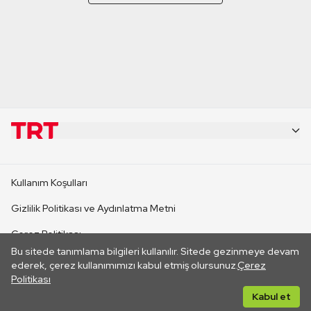
KURUMSAL
Kullanım Koşulları
KANAL SİTELERİ
Gizlilik Politikası ve Aydınlatma Metni
Çerez Politikası
SİTELER
Bu sitede tanımlama bilgileri kullanılır. Sitede gezinmeye devam
İletişim
ederek, çerez kullanımımızı kabul etmiş olursunuz.
Çerez
Politikası
CANLI YAYINLAR
Her hakkı saklıdır. ©2026 TRT. Bağlantı yoluyla gidilen dış
Kabul et
sitelerin içeriklerinden TRT sorumlu değildir.