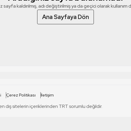
z sayfa kaldırılmış, adı değiştirilmiş ya da geçici olarak kullanım dış
Ana Sayfaya Dön
 SİTELERİ
SİTELER
i
Çerez Politikası
İletişim
TRT Kürdi
tabii
T
en dış sitelerin içeriklerinden TRT sorumlu değildir.
TRT World
TRT Dinle
T
sel
TRT Arabi
Engelsiz TRT
T
r
TRT Eba İlkokul
TRT 12 Punto
T