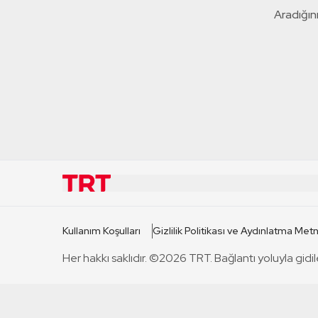
Aradığını
KURUMSAL
KANAL
Kullanım Koşulları
Gizlilik Politikası ve Aydınlatma Metn
TRT Hakkında
TRT 1
Her hakkı saklıdır. ©2026 TRT. Bağlantı yoluyla gidil
Mevzuat
TRT 2
Basın Açıklamaları
TRT Belge
Bize Ulaşın
TRT Habe