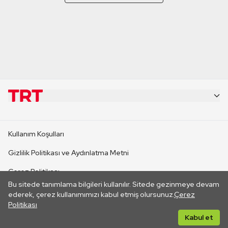
KURUMSAL
Kullanım Koşulları
KANAL SİTELERİ
Gizlilik Politikası ve Aydınlatma Metni
Çerez Politikası
SİTELER
Bu sitede tanımlama bilgileri kullanılır. Sitede gezinmeye devam
İletişim
ederek, çerez kullanımımızı kabul etmiş olursunuz.
Çerez
Politikası
CANLI YAYINLAR
Her hakkı saklıdır. ©2026 TRT. Bağlantı yoluyla gidilen dış
Kabul et
sitelerin içeriklerinden TRT sorumlu değildir.