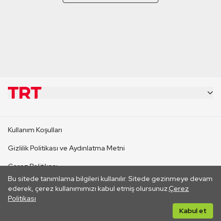
KURUMSAL
Kullanım Koşulları
KANAL SİTELERİ
Gizlilik Politikası ve Aydınlatma Metni
Çerez Politikası
SİTELER
Bu sitede tanımlama bilgileri kullanılır. Sitede gezinmeye devam
İletişim
ederek, çerez kullanımımızı kabul etmiş olursunuz.
Çerez
Politikası
CANLI YAYINLAR
Her hakkı saklıdır. ©2026 TRT. Bağlantı yoluyla gidilen dış
Kabul et
sitelerin içeriklerinden TRT sorumlu değildir.