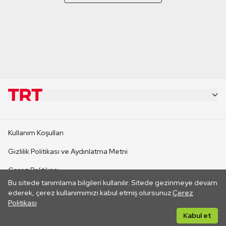
KURUMSAL
Kullanım Koşulları
KANAL SİTELERİ
Gizlilik Politikası ve Aydınlatma Metni
Çerez Politikası
SİTELER
Bu sitede tanımlama bilgileri kullanılır. Sitede gezinmeye devam
İletişim
ederek, çerez kullanımımızı kabul etmiş olursunuz.
Çerez
Politikası
CANLI YAYINLAR
Her hakkı saklıdır. ©2026 TRT. Bağlantı yoluyla gidilen dış
Kabul et
sitelerin içeriklerinden TRT sorumlu değildir.