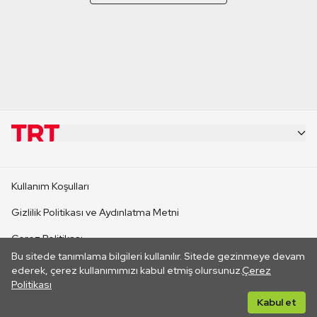
KURUMSAL
Kullanım Koşulları
KANAL SİTELERİ
Gizlilik Politikası ve Aydınlatma Metni
Çerez Politikası
SİTELER
Bu sitede tanımlama bilgileri kullanılır. Sitede gezinmeye devam
İletişim
ederek, çerez kullanımımızı kabul etmiş olursunuz.
Çerez
Politikası
CANLI YAYINLAR
Her hakkı saklıdır. ©2026 TRT. Bağlantı yoluyla gidilen dış
Kabul et
sitelerin içeriklerinden TRT sorumlu değildir.