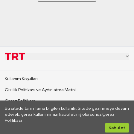
KURUMSAL
Kullanım Koşulları
KANAL SİTELERİ
Gizlilik Politikası ve Aydınlatma Metni
Çerez Politikası
SİTELER
Bu sitede tanımlama bilgileri kullanılır. Sitede gezinmeye devam
İletişim
ederek, çerez kullanımımızı kabul etmiş olursunuz.
Çerez
Politikası
CANLI YAYINLAR
Her hakkı saklıdır. ©2026 TRT. Bağlantı yoluyla gidilen dış
Kabul et
sitelerin içeriklerinden TRT sorumlu değildir.