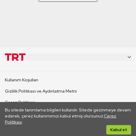
KURUMSAL
Kullanım Koşulları
KANAL SİTELERİ
Gizlilik Politikası ve Aydınlatma Metni
Çerez Politikası
SİTELER
Bu sitede tanımlama bilgileri kullanılır. Sitede gezinmeye devam
İletişim
ederek, çerez kullanımımızı kabul etmiş olursunuz.
Çerez
Politikası
CANLI YAYINLAR
Her hakkı saklıdır. ©2026 TRT. Bağlantı yoluyla gidilen dış
Kabul et
sitelerin içeriklerinden TRT sorumlu değildir.