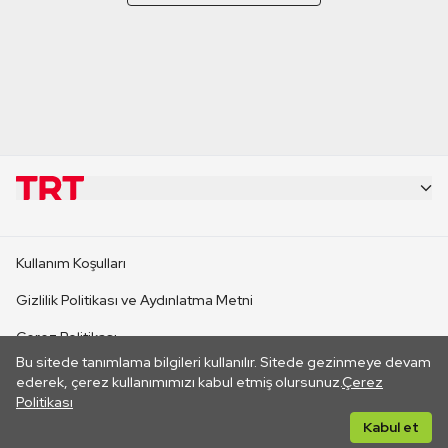
KURUMSAL
Kullanım Koşulları
KANAL SİTELERİ
Gizlilik Politikası ve Aydınlatma Metni
Çerez Politikası
SİTELER
Bu sitede tanımlama bilgileri kullanılır. Sitede gezinmeye devam
İletişim
ederek, çerez kullanımımızı kabul etmiş olursunuz.
Çerez
Politikası
CANLI YAYINLAR
Her hakkı saklıdır. ©2026 TRT. Bağlantı yoluyla gidilen dış
Kabul et
sitelerin içeriklerinden TRT sorumlu değildir.