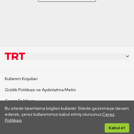
KURUMSAL
Kullanım Koşulları
KANAL SİTELERİ
Gizlilik Politikası ve Aydınlatma Metni
Çerez Politikası
SİTELER
Bu sitede tanımlama bilgileri kullanılır. Sitede gezinmeye devam
İletişim
ederek, çerez kullanımımızı kabul etmiş olursunuz.
Çerez
Politikası
CANLI YAYINLAR
Her hakkı saklıdır. ©2026 TRT. Bağlantı yoluyla gidilen dış
Kabul et
sitelerin içeriklerinden TRT sorumlu değildir.