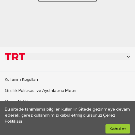
KURUMSAL
Kullanım Koşulları
KANAL SİTELERİ
Gizlilik Politikası ve Aydınlatma Metni
Çerez Politikası
SİTELER
Bu sitede tanımlama bilgileri kullanılır. Sitede gezinmeye devam
İletişim
ederek, çerez kullanımımızı kabul etmiş olursunuz.
Çerez
Politikası
CANLI YAYINLAR
Her hakkı saklıdır. ©2026 TRT. Bağlantı yoluyla gidilen dış
Kabul et
sitelerin içeriklerinden TRT sorumlu değildir.