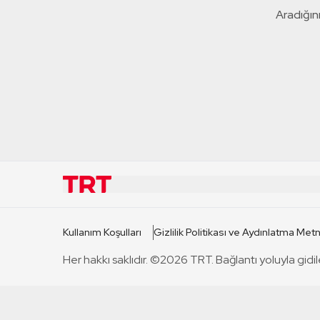
Aradığını
KURUMSAL
KANAL
Kullanım Koşulları
Gizlilik Politikası ve Aydınlatma Metn
TRT Hakkında
TRT 1
Her hakkı saklıdır. ©2026 TRT. Bağlantı yoluyla gidil
Mevzuat
TRT 2
Basın Açıklamaları
TRT Belge
Bize Ulaşın
TRT Habe