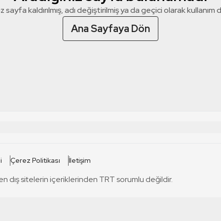
z sayfa kaldırılmış, adı değiştirilmiş ya da geçici olarak kullanım dış
Ana Sayfaya Dön
 SİTELERİ
SİTELER
i
Çerez Politikası
İletişim
TRT Kürdi
tabii
T
en dış sitelerin içeriklerinden TRT sorumlu değildir.
TRT World
TRT Dinle
T
sel
TRT Arabi
Engelsiz TRT
T
r
TRT Eba İlkokul
TRT 12 Punto
T