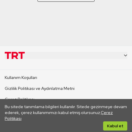
KURUMSAL
Kullanım Koşulları
KANAL SİTELERİ
Gizlilik Politikası ve Aydınlatma Metni
Çerez Politikası
SİTELER
Bu sitede tanımlama bilgileri kullanılır. Sitede gezinmeye devam
İletişim
ederek, çerez kullanımımızı kabul etmiş olursunuz.
Çerez
Politikası
CANLI YAYINLAR
Her hakkı saklıdır. ©2026 TRT. Bağlantı yoluyla gidilen dış
Kabul et
sitelerin içeriklerinden TRT sorumlu değildir.