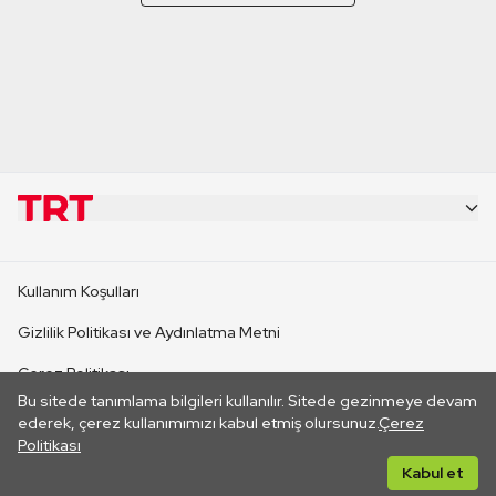
KURUMSAL
Kullanım Koşulları
KANAL SİTELERİ
Gizlilik Politikası ve Aydınlatma Metni
Çerez Politikası
SİTELER
Bu sitede tanımlama bilgileri kullanılır. Sitede gezinmeye devam
İletişim
ederek, çerez kullanımımızı kabul etmiş olursunuz.
Çerez
Politikası
CANLI YAYINLAR
Her hakkı saklıdır. ©2026 TRT. Bağlantı yoluyla gidilen dış
Kabul et
sitelerin içeriklerinden TRT sorumlu değildir.