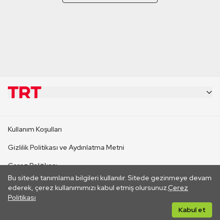
KURUMSAL
Kullanım Koşulları
KANAL SİTELERİ
Gizlilik Politikası ve Aydınlatma Metni
Çerez Politikası
SİTELER
Bu sitede tanımlama bilgileri kullanılır. Sitede gezinmeye devam
İletişim
ederek, çerez kullanımımızı kabul etmiş olursunuz.
Çerez
Politikası
CANLI YAYINLAR
Her hakkı saklıdır. ©2026 TRT. Bağlantı yoluyla gidilen dış
Kabul et
sitelerin içeriklerinden TRT sorumlu değildir.