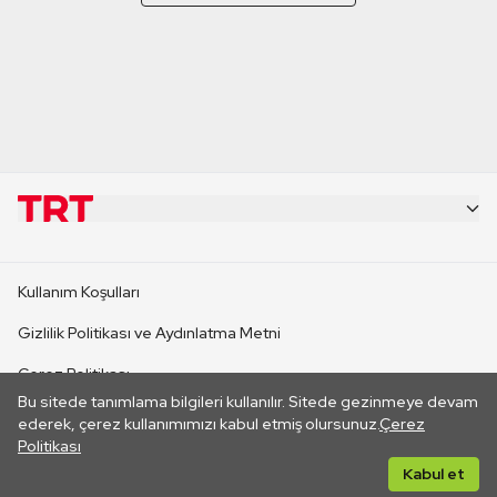
KURUMSAL
Kullanım Koşulları
KANAL SİTELERİ
Gizlilik Politikası ve Aydınlatma Metni
Çerez Politikası
SİTELER
Bu sitede tanımlama bilgileri kullanılır. Sitede gezinmeye devam
İletişim
ederek, çerez kullanımımızı kabul etmiş olursunuz.
Çerez
Politikası
CANLI YAYINLAR
Her hakkı saklıdır. ©2026 TRT. Bağlantı yoluyla gidilen dış
Kabul et
sitelerin içeriklerinden TRT sorumlu değildir.