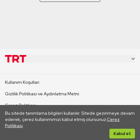
KURUMSAL
Kullanım Koşulları
KANAL SİTELERİ
Gizlilik Politikası ve Aydınlatma Metni
Çerez Politikası
SİTELER
Bu sitede tanımlama bilgileri kullanılır. Sitede gezinmeye devam
İletişim
ederek, çerez kullanımımızı kabul etmiş olursunuz.
Çerez
Politikası
CANLI YAYINLAR
Her hakkı saklıdır. ©2026 TRT. Bağlantı yoluyla gidilen dış
Kabul et
sitelerin içeriklerinden TRT sorumlu değildir.