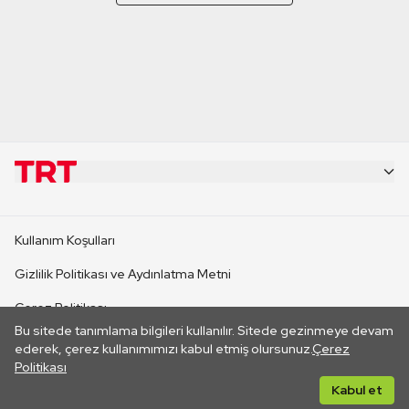
KURUMSAL
Kullanım Koşulları
KANAL SİTELERİ
Gizlilik Politikası ve Aydınlatma Metni
Çerez Politikası
SİTELER
Bu sitede tanımlama bilgileri kullanılır. Sitede gezinmeye devam
İletişim
ederek, çerez kullanımımızı kabul etmiş olursunuz.
Çerez
Politikası
CANLI YAYINLAR
Her hakkı saklıdır. ©2026 TRT. Bağlantı yoluyla gidilen dış
Kabul et
sitelerin içeriklerinden TRT sorumlu değildir.