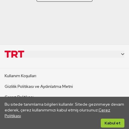
KURUMSAL
Kullanım Koşulları
KANAL SİTELERİ
Gizlilik Politikası ve Aydınlatma Metni
Çerez Politikası
SİTELER
Bu sitede tanımlama bilgileri kullanılır. Sitede gezinmeye devam
İletişim
ederek, çerez kullanımımızı kabul etmiş olursunuz.
Çerez
Politikası
CANLI YAYINLAR
Her hakkı saklıdır. ©2026 TRT. Bağlantı yoluyla gidilen dış
Kabul et
sitelerin içeriklerinden TRT sorumlu değildir.