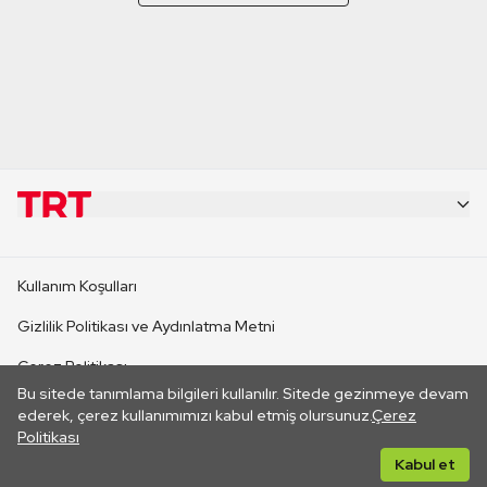
KURUMSAL
Kullanım Koşulları
KANAL SİTELERİ
Gizlilik Politikası ve Aydınlatma Metni
Çerez Politikası
SİTELER
Bu sitede tanımlama bilgileri kullanılır. Sitede gezinmeye devam
İletişim
ederek, çerez kullanımımızı kabul etmiş olursunuz.
Çerez
Politikası
CANLI YAYINLAR
Her hakkı saklıdır. ©2026 TRT. Bağlantı yoluyla gidilen dış
Kabul et
sitelerin içeriklerinden TRT sorumlu değildir.