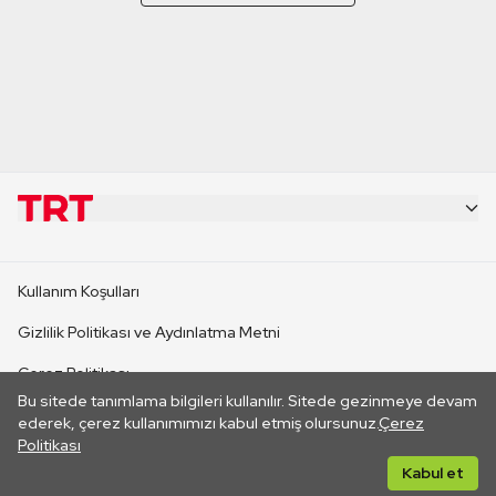
KURUMSAL
Kullanım Koşulları
KANAL SİTELERİ
Gizlilik Politikası ve Aydınlatma Metni
Çerez Politikası
SİTELER
Bu sitede tanımlama bilgileri kullanılır. Sitede gezinmeye devam
İletişim
ederek, çerez kullanımımızı kabul etmiş olursunuz.
Çerez
Politikası
CANLI YAYINLAR
Her hakkı saklıdır. ©2026 TRT. Bağlantı yoluyla gidilen dış
Kabul et
sitelerin içeriklerinden TRT sorumlu değildir.