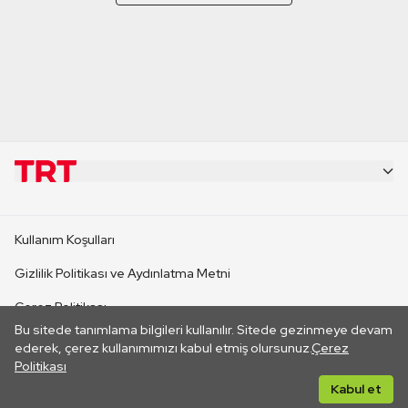
KURUMSAL
Kullanım Koşulları
KANAL SİTELERİ
Gizlilik Politikası ve Aydınlatma Metni
Çerez Politikası
SİTELER
Bu sitede tanımlama bilgileri kullanılır. Sitede gezinmeye devam
İletişim
ederek, çerez kullanımımızı kabul etmiş olursunuz.
Çerez
Politikası
CANLI YAYINLAR
Her hakkı saklıdır. ©2026 TRT. Bağlantı yoluyla gidilen dış
Kabul et
sitelerin içeriklerinden TRT sorumlu değildir.