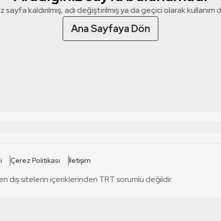
z sayfa kaldırılmış, adı değiştirilmiş ya da geçici olarak kullanım dış
Ana Sayfaya Dön
 SİTELERİ
SİTELER
i
Çerez Politikası
İletişim
TRT Kürdi
tabii
T
en dış sitelerin içeriklerinden TRT sorumlu değildir.
TRT World
TRT Dinle
T
sel
TRT Arabi
Engelsiz TRT
T
r
TRT Eba İlkokul
TRT 12 Punto
T