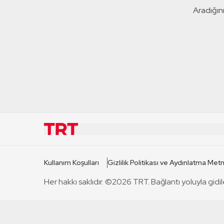
Aradığını
KURUMSAL
KANAL
Kullanım Koşulları
Gizlilik Politikası ve Aydınlatma Metn
TRT Hakkında
TRT 1
Her hakkı saklıdır. ©2026 TRT. Bağlantı yoluyla gidil
Mevzuat
TRT 2
Basın Açıklamaları
TRT Belge
Bize Ulaşın
TRT Habe