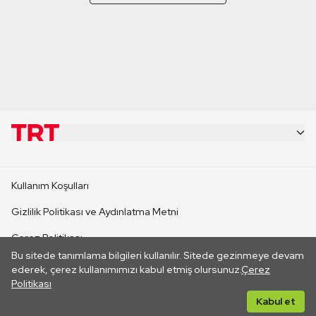
KURUMSAL
Kullanım Koşulları
KANAL SİTELERİ
Gizlilik Politikası ve Aydınlatma Metni
Çerez Politikası
SİTELER
Bu sitede tanımlama bilgileri kullanılır. Sitede gezinmeye devam
İletişim
ederek, çerez kullanımımızı kabul etmiş olursunuz.
Çerez
Politikası
CANLI YAYINLAR
Her hakkı saklıdır. ©2026 TRT. Bağlantı yoluyla gidilen dış
Kabul et
sitelerin içeriklerinden TRT sorumlu değildir.