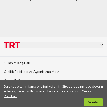
KURUMSAL
Kullanım Koşulları
KANAL SİTELERİ
Gizlilik Politikası ve Aydınlatma Metni
Çerez Politikası
SİTELER
Bu sitede tanımlama bilgileri kullanılır. Sitede gezinmeye devam
İletişim
ederek, çerez kullanımımızı kabul etmiş olursunuz.
Çerez
Politikası
CANLI YAYINLAR
Her hakkı saklıdır. ©2026 TRT. Bağlantı yoluyla gidilen dış
Kabul et
sitelerin içeriklerinden TRT sorumlu değildir.