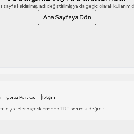
z sayfa kaldırılmış, adı değiştirilmiş ya da geçici olarak kullanım dış
Ana Sayfaya Dön
 SİTELERİ
SİTELER
i
Çerez Politikası
İletişim
TRT Kürdi
tabii
T
en dış sitelerin içeriklerinden TRT sorumlu değildir.
TRT World
TRT Dinle
T
sel
TRT Arabi
Engelsiz TRT
T
r
TRT Eba İlkokul
TRT 12 Punto
T