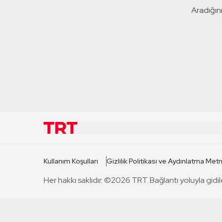
Aradığını
KURUMSAL
KANAL
Kullanım Koşulları
Gizlilik Politikası ve Aydınlatma Metn
TRT Hakkında
TRT 1
Her hakkı saklıdır. ©2026 TRT. Bağlantı yoluyla gidil
Mevzuat
TRT 2
Basın Açıklamaları
TRT Belge
Bize Ulaşın
TRT Habe