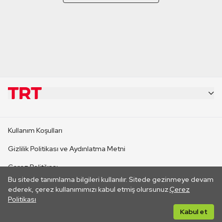
KURUMSAL
Kullanım Koşulları
KANAL SİTELERİ
Gizlilik Politikası ve Aydınlatma Metni
Çerez Politikası
SİTELER
Bu sitede tanımlama bilgileri kullanılır. Sitede gezinmeye devam
İletişim
ederek, çerez kullanımımızı kabul etmiş olursunuz.
Çerez
Politikası
CANLI YAYINLAR
Her hakkı saklıdır. ©2026 TRT. Bağlantı yoluyla gidilen dış
Kabul et
sitelerin içeriklerinden TRT sorumlu değildir.