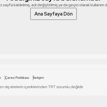
z sayfa kaldırılmış, adı değiştirilmiş ya da geçici olarak kullanım dış
Ana Sayfaya Dön
 SİTELERİ
SİTELER
i
Çerez Politikası
İletişim
TRT Kürdi
tabii
T
en dış sitelerin içeriklerinden TRT sorumlu değildir.
TRT World
TRT Dinle
T
sel
TRT Arabi
Engelsiz TRT
T
r
TRT Eba İlkokul
TRT 12 Punto
T