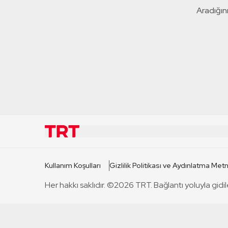
Aradığını
KURUMSAL
KANAL
Kullanım Koşulları
Gizlilik Politikası ve Aydınlatma Metn
TRT Hakkında
TRT 1
Her hakkı saklıdır. ©2026 TRT. Bağlantı yoluyla gidil
Mevzuat
TRT 2
Basın Açıklamaları
TRT Belge
Bize Ulaşın
TRT Habe