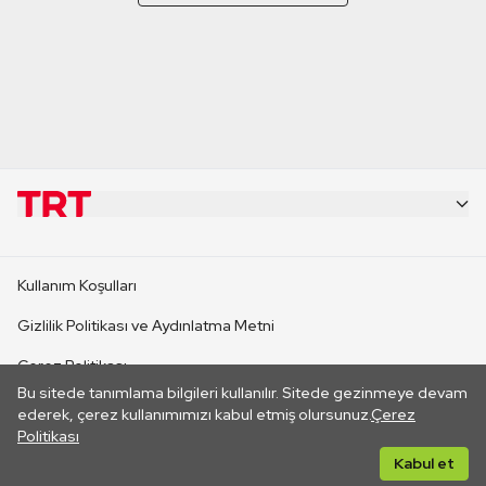
KURUMSAL
Kullanım Koşulları
KANAL SİTELERİ
Gizlilik Politikası ve Aydınlatma Metni
Çerez Politikası
SİTELER
Bu sitede tanımlama bilgileri kullanılır. Sitede gezinmeye devam
İletişim
ederek, çerez kullanımımızı kabul etmiş olursunuz.
Çerez
Politikası
CANLI YAYINLAR
Her hakkı saklıdır. ©2026 TRT. Bağlantı yoluyla gidilen dış
Kabul et
sitelerin içeriklerinden TRT sorumlu değildir.