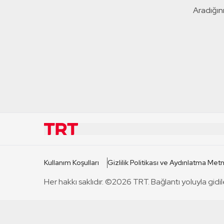
Aradığını
KURUMSAL
KANAL
Kullanım Koşulları
Gizlilik Politikası ve Aydınlatma Metn
TRT Hakkında
TRT 1
Her hakkı saklıdır. ©2026 TRT. Bağlantı yoluyla gidil
Mevzuat
TRT 2
Basın Açıklamaları
TRT Belge
Bize Ulaşın
TRT Habe