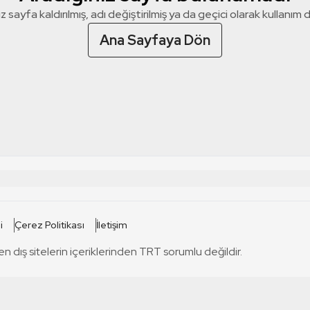
z sayfa kaldırılmış, adı değiştirilmiş ya da geçici olarak kullanım dış
Ana Sayfaya Dön
 SİTELERİ
SİTELER
i
Çerez Politikası
İletişim
TRT Kürdi
tabii
T
en dış sitelerin içeriklerinden TRT sorumlu değildir.
TRT World
TRT Dinle
T
sel
TRT Arabi
Engelsiz TRT
T
r
TRT Eba İlkokul
TRT 12 Punto
T