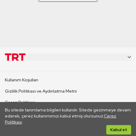
KURUMSAL
Kullanım Koşulları
KANAL SİTELERİ
Gizlilik Politikası ve Aydınlatma Metni
Çerez Politikası
SİTELER
Bu sitede tanımlama bilgileri kullanılır. Sitede gezinmeye devam
İletişim
ederek, çerez kullanımımızı kabul etmiş olursunuz.
Çerez
Politikası
CANLI YAYINLAR
Her hakkı saklıdır. ©2026 TRT. Bağlantı yoluyla gidilen dış
Kabul et
sitelerin içeriklerinden TRT sorumlu değildir.